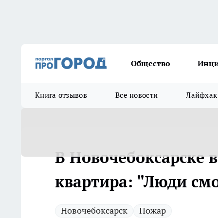
Общество
Инц
Книга отзывов
Все новости
Лайфхак
В Новочебоксарске 
квартира: "Люди смо
Новочебоксарск
Пожар