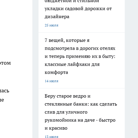
бюджетной и стильной
укладки садовой дорожки от
дизайнера
25 июля
7 вещей, которые я
подсмотрела в дорогих отелях
и теперь применяю их в быту:
этом
классные лайфхаки для
комфорта
14 июля
лась
Беру старое ведро и
ле
стеклянные банки: как сделать
слив для уличного
рукомойника на даче - быстро
и красиво
13 июля