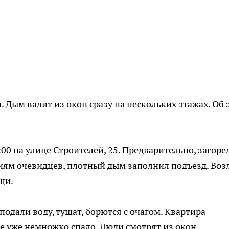
. Дым валит из окон сразу на нескольких этажах. Об 
0 на улице Строителей, 25. Предварительно, загоре
иям очевидцев, плотный дым заполнил подъезд. Воз
щи.
одали воду, тушат, борются с очагом. Квартира
е уже немножко спало. Люди смотрят из окон