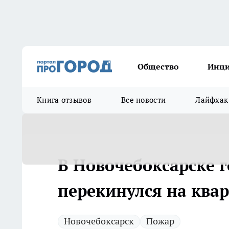
Общество
Инц
Книга отзывов
Все новости
Лайфхак
В Новочебоксарске г
перекинулся на квар
Новочебоксарск
Пожар