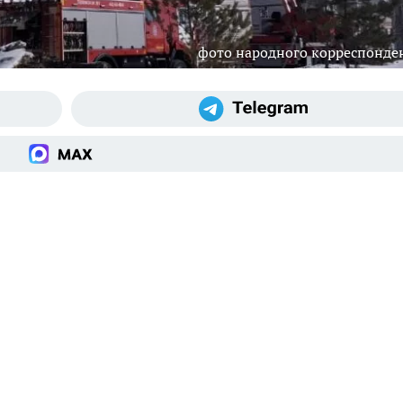
фото народного корреспонде