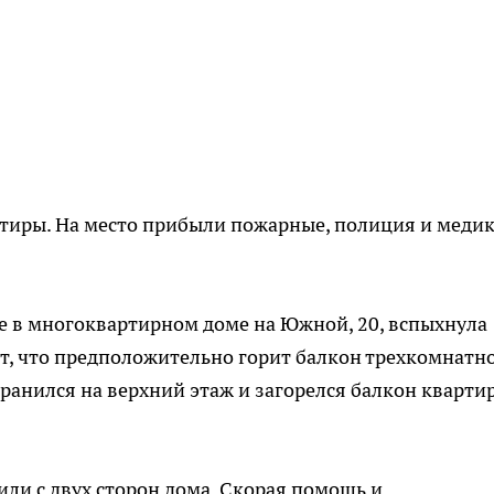
ртиры. На место прибыли пожарные, полиция и медик
ке в многоквартирном доме на Южной, 20, вспыхнула
ет, что предположительно горит балкон трехкомнатн
транился на верхний этаж и загорелся балкон кварти
или с двух сторон дома. Скорая помощь и