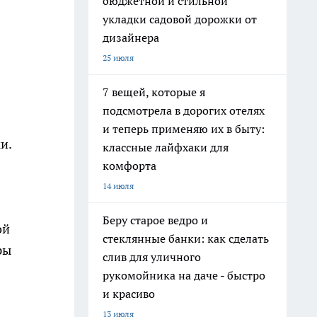
бюджетной и стильной
укладки садовой дорожки от
дизайнера
25 июля
7 вещей, которые я
подсмотрела в дорогих отелях
и теперь применяю их в быту:
и.
классные лайфхаки для
комфорта
14 июля
Беру старое ведро и
ой
стеклянные банки: как сделать
ры
слив для уличного
рукомойника на даче - быстро
и красиво
13 июля