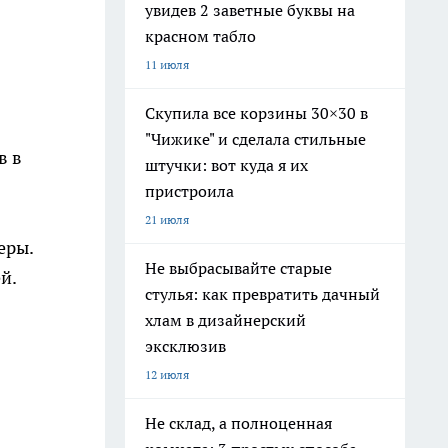
увидев 2 заветные буквы на
красном табло
11 июля
Скупила все корзины 30×30 в
"Чижике" и сделала стильные
в в
штучки: вот куда я их
пристроила
21 июля
еры.
Не выбрасывайте старые
й.
стулья: как превратить дачный
хлам в дизайнерский
эксклюзив
12 июля
Не склад, а полноценная