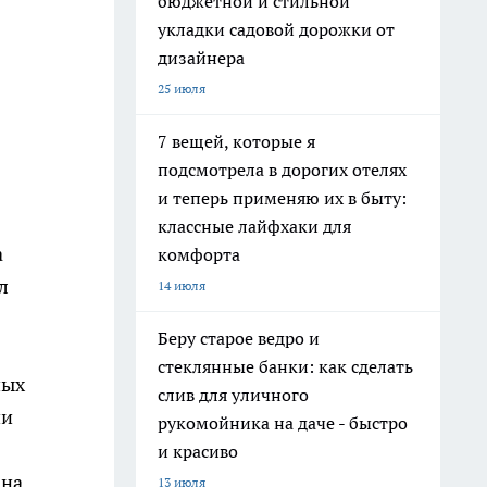
бюджетной и стильной
укладки садовой дорожки от
дизайнера
25 июля
7 вещей, которые я
подсмотрела в дорогих отелях
и теперь применяю их в быту:
классные лайфхаки для
а
комфорта
л
14 июля
Беру старое ведро и
стеклянные банки: как сделать
ных
слив для уличного
ии
рукомойника на даче - быстро
и красиво
 на
13 июля