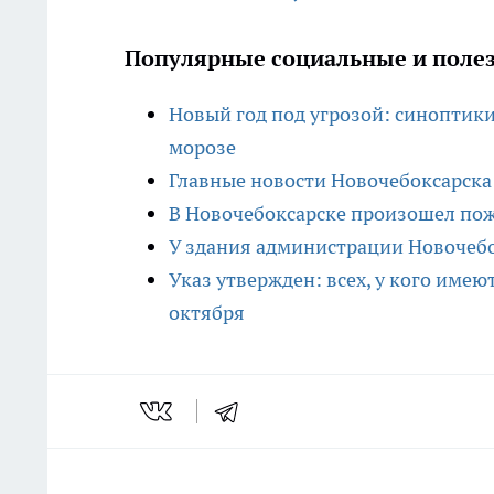
Популярные социальные и полез
Новый год под угрозой: синоптик
морозе
Главные новости Новочебоксарска 
В Новочебоксарске произошел пож
У здания администрации Новочебо
Указ утвержден: всех, у кого име
октября