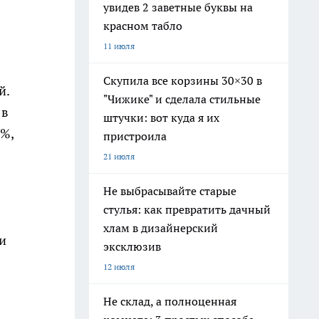
увидев 2 заветные буквы на
красном табло
11 июля
Скупила все корзины 30×30 в
й.
"Чижике" и сделала стильные
 в
штучки: вот куда я их
1%,
пристроила
21 июля
Не выбрасывайте старые
стулья: как превратить дачный
хлам в дизайнерский
и
эксклюзив
12 июля
Не склад, а полноценная