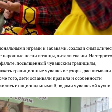
ациональными играми и забавами, создали символичес
е народные песни и танцы, читали сказки. На террит
асфальте, посвященный чувашским традициям,
ажать традиционные чувашские узоры, расписывали
ме того, дети осваивали правила и особенности
омились с национальными блюдами чувашской кухни.