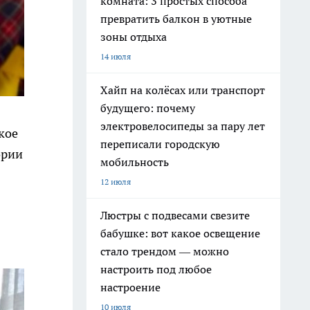
комната: 3 простых способа
превратить балкон в уютные
зоны отдыха
14 июля
Хайп на колёсах или транспорт
будущего: почему
электровелосипеды за пару лет
кое
переписали городскую
ории
мобильность
12 июля
Люстры с подвесами свезите
бабушке: вот какое освещение
стало трендом — можно
настроить под любое
настроение
10 июля