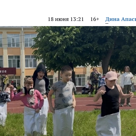
18 июня 13:21
16+
Дина Апас