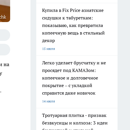
Купила в Fix Price азиатские
chk
сидушки к табуреткам:
показываю, как превратила
копеечную вещь в стильный
декор
15 июля
Легко уделает брусчатку и не
и на
просядет под КАМАЗом:
у
копеечное и долговечное
покрытие – с укладкой
.
справится даже новичок
14 июля
Тротуарная плитка - признак
безвкусицы и колхоза: 3 идеи