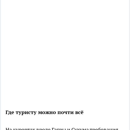
Где туристу можно почти всё
На курортах вроде Гагры и Сухума требования