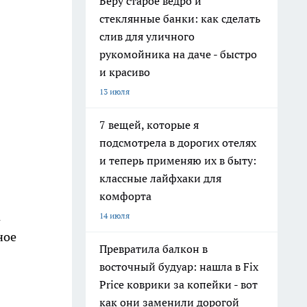
Беру старое ведро и
стеклянные банки: как сделать
слив для уличного
рукомойника на даче - быстро
и красиво
13 июля
7 вещей, которые я
подсмотрела в дорогих отелях
и теперь применяю их в быту:
классные лайфхаки для
комфорта
а
14 июля
ное
Превратила балкон в
восточный будуар: нашла в Fix
Price коврики за копейки - вот
как они заменили дорогой