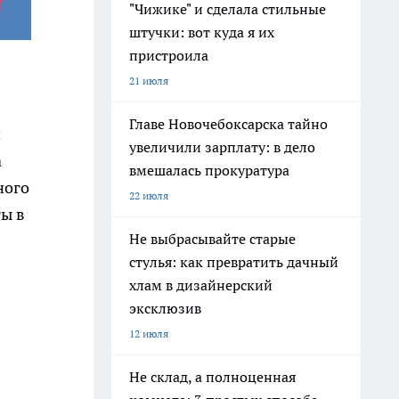
"Чижике" и сделала стильные
штучки: вот куда я их
пристроила
21 июля
Главе Новочебоксарска тайно
й
увеличили зарплату: в дело
а
вмешалась прокуратура
ного
22 июля
ты в
Не выбрасывайте старые
стулья: как превратить дачный
хлам в дизайнерский
эксклюзив
12 июля
Не склад, а полноценная