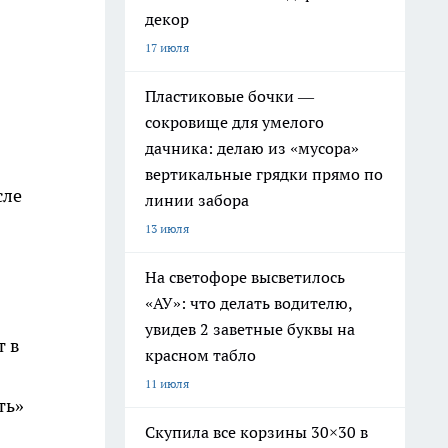
декор
17 июля
Пластиковые бочки —
сокровище для умелого
дачника: делаю из «мусора»
вертикальные грядки прямо по
сле
линии забора
13 июля
На светофоре высветилось
«АУ»: что делать водителю,
увидев 2 заветные буквы на
т в
красном табло
11 июля
ть»
Скупила все корзины 30×30 в