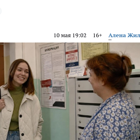
10 мая 19:02
16+
Алена Жи