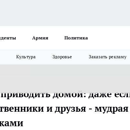
иденты
Армия
Политика
Культура
Здоровье
Заказать рекламу
 приводить домой: даже есл
твенники и друзья - мудрая
аками