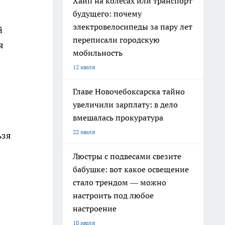
Хайп на колёсах или транспорт
будущего: почему
электровелосипеды за пару лет
й
переписали городскую
я
мобильность
12 июля
Главе Новочебоксарска тайно
увеличили зарплату: в дело
вмешалась прокуратура
22 июля
ьзя
Люстры с подвесами свезите
бабушке: вот какое освещение
стало трендом — можно
настроить под любое
настроение
10 июля