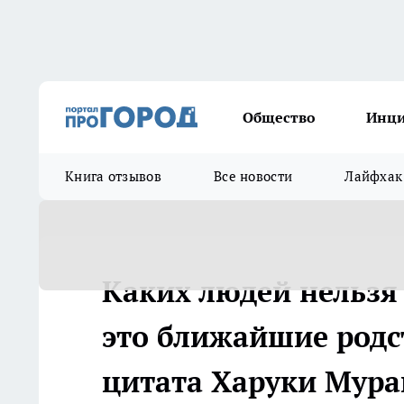
Общество
Инц
Книга отзывов
Все новости
Лайфхак
Каких людей нельзя
это ближайшие родс
цитата Харуки Мур