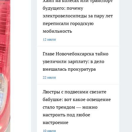
Хайп на колёсах или транспорт
будущего: почему
электровелосипеды за пару лет
переписали городскую
мобильность
12 июля
Главе Новочебоксарска тайно
увеличили зарплату: в дело
вмешалась прокуратура
22 июля
Люстры с подвесами свезите
бабушке: вот какое освещение
стало трендом — можно
настроить под любое
настроение
10 июля