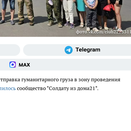
фото vk.com/club222831
тправка гуманитарного груза в зону проведения
лилось
сообщество "Солдату из дома21".