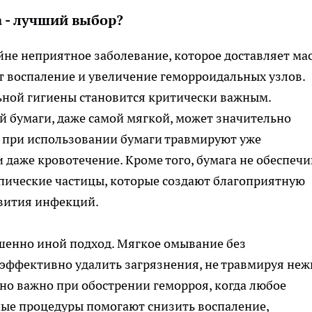
а - лучший выбор?
йне неприятное заболевание, которое доставляет ма
ит воспаление и увеличение геморроидальных узлов.
ьной гигиены становится критически важным.
 бумаги, даже самой мягкой, может значительно
е при использовании бумаги травмируют уже
и даже кровотечение. Кроме того, бумага не обеспечи
пические частицы, которые создают благоприятную
звития инфекций.
ршенно иной подход. Мягкое омывание без
 эффективно удалить загрязнения, не травмируя не
нно важно при обострении геморроя, когда любое
ные процедуры помогают снизить воспаление,