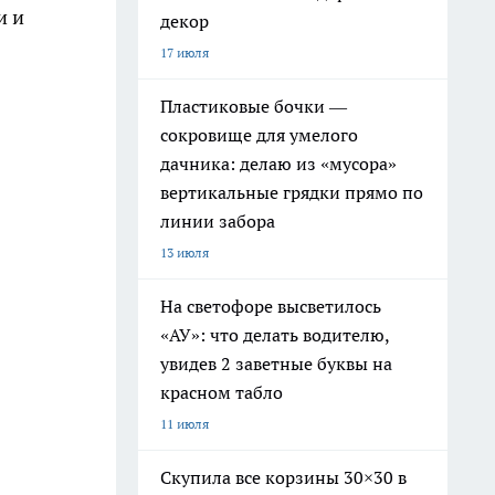
и и
декор
17 июля
Пластиковые бочки —
сокровище для умелого
дачника: делаю из «мусора»
вертикальные грядки прямо по
линии забора
13 июля
На светофоре высветилось
«АУ»: что делать водителю,
увидев 2 заветные буквы на
красном табло
11 июля
Скупила все корзины 30×30 в