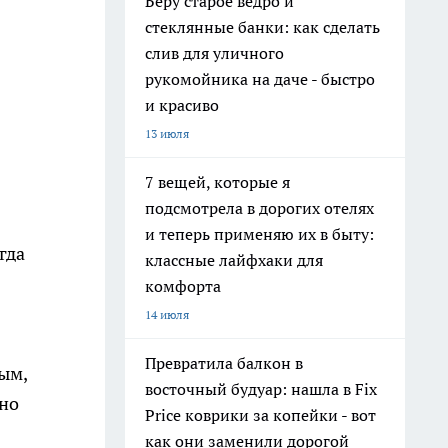
Беру старое ведро и
стеклянные банки: как сделать
слив для уличного
рукомойника на даче - быстро
и красиво
13 июля
7 вещей, которые я
подсмотрела в дорогих отелях
и теперь применяю их в быту:
гда
классные лайфхаки для
комфорта
14 июля
Превратила балкон в
ым,
восточный будуар: нашла в Fix
нно
Price коврики за копейки - вот
как они заменили дорогой