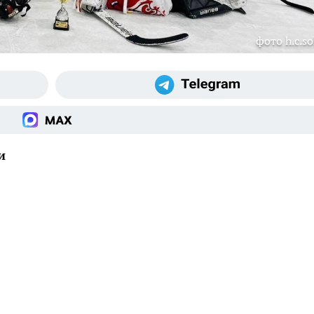
фото h.c.so
и