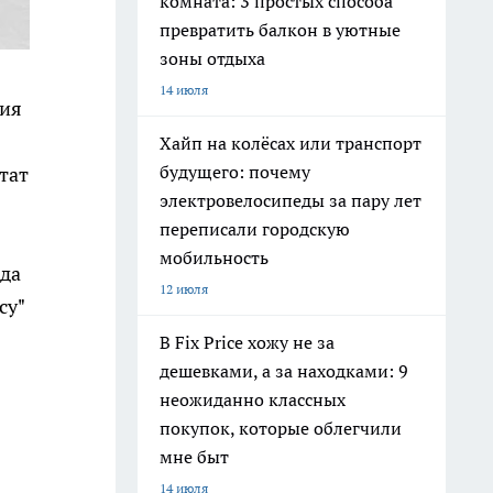
комната: 3 простых способа
превратить балкон в уютные
зоны отдыха
14 июля
рия
Хайп на колёсах или транспорт
будущего: почему
ьтат
электровелосипеды за пару лет
переписали городскую
мобильность
нда
12 июля
су"
В Fix Price хожу не за
дешевками, а за находками: 9
неожиданно классных
покупок, которые облегчили
мне быт
14 июля