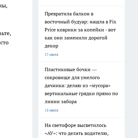
ны,
Превратила балкон в
восточный будуар: нашла в Fix
Price коврики за копейки - вот
ьте,
как они заменили дорогой
осто
декор
17 июля
Пластиковые бочки —
сокровище для умелого
дачника: делаю из «мусора»
вертикальные грядки прямо по
линии забора
13 июля
На светофоре высветилось
«АУ»: что делать водителю,