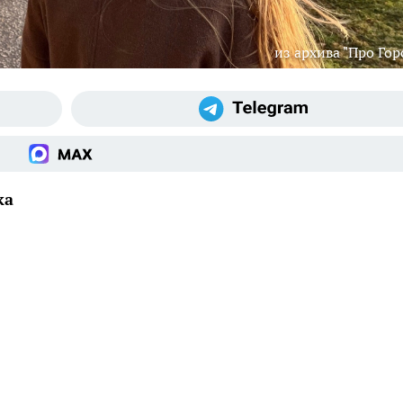
из архива "Про Гор
ка