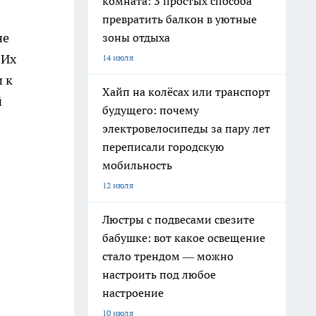
комната: 3 простых способа
превратить балкон в уютные
не
зоны отдыха
 Их
14 июля
и к
Хайп на колёсах или транспорт
й
будущего: почему
электровелосипеды за пару лет
переписали городскую
мобильность
12 июля
Люстры с подвесами свезите
бабушке: вот какое освещение
стало трендом — можно
настроить под любое
настроение
10 июля