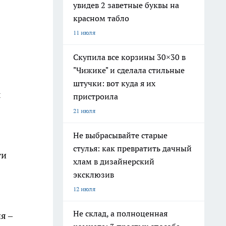
увидев 2 заветные буквы на
красном табло
11 июля
Скупила все корзины 30×30 в
"Чижике" и сделала стильные
штучки: вот куда я их
ы
пристроила
21 июля
Не выбрасывайте старые
стулья: как превратить дачный
ги
хлам в дизайнерский
эксклюзив
12 июля
Не склад, а полноценная
я –