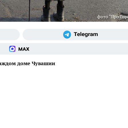
фото "Про Гор
 каждом доме Чувашии