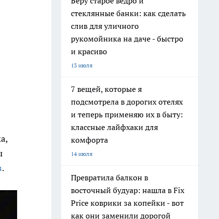
Беру старое ведро и
стеклянные банки: как сделать
слив для уличного
рукомойника на даче - быстро
и красиво
13 июля
7 вещей, которые я
подсмотрела в дорогих отелях
и теперь применяю их в быту:
классные лайфхаки для
а,
комфорта
ы
14 июля
в
.
Превратила балкон в
восточный будуар: нашла в Fix
Price коврики за копейки - вот
как они заменили дорогой