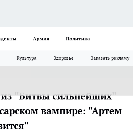
иденты
Армия
Политика
Культура
Здоровье
Заказать рекламу
 из "Битвы сильнейших"
ксарском вампире: "Артем
вится"