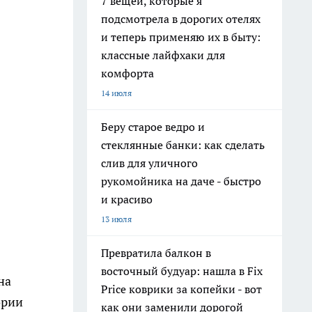
7 вещей, которые я
подсмотрела в дорогих отелях
и теперь применяю их в быту:
классные лайфхаки для
комфорта
14 июля
Беру старое ведро и
стеклянные банки: как сделать
слив для уличного
рукомойника на даче - быстро
б
и красиво
13 июля
Превратила балкон в
восточный будуар: нашла в Fix
на
Price коврики за копейки - вот
ории
как они заменили дорогой