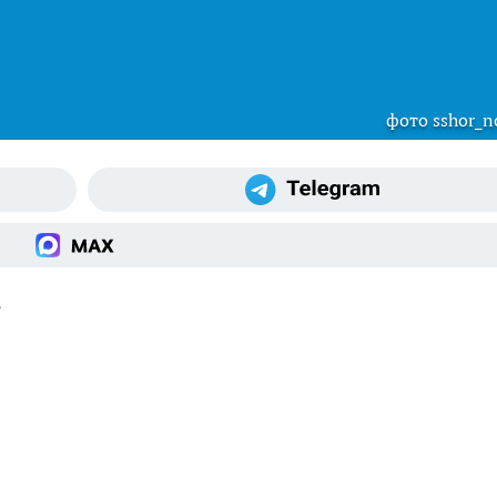
фото sshor_n
а