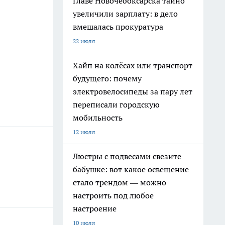
Главе Новочебоксарска тайно
увеличили зарплату: в дело
вмешалась прокуратура
22 июля
Хайп на колёсах или транспорт
будущего: почему
электровелосипеды за пару лет
переписали городскую
мобильность
12 июля
Люстры с подвесами свезите
бабушке: вот какое освещение
стало трендом — можно
настроить под любое
настроение
10 июля