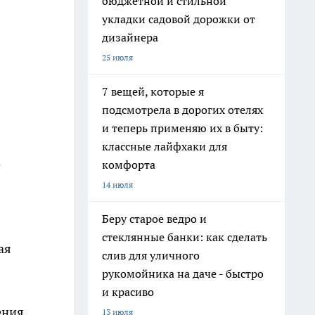
бюджетной и стильной
укладки садовой дорожки от
дизайнера
25 июля
7 вещей, которые я
подсмотрела в дорогих отелях
и теперь применяю их в быту:
классные лайфхаки для
е
комфорта
14 июля
Беру старое ведро и
стеклянные банки: как сделать
ая
слив для уличного
рукомойника на даче - быстро
и красиво
ения
13 июля