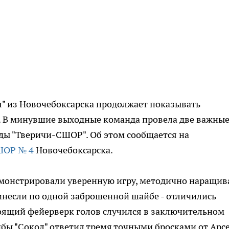
" из Новочебоксарска продолжает показывать
. В минувшие выходные команда провела две важны
ды "Тверичи-СШОР". Об этом сообщается на
ОР № 4
Новочебоксарска.
монстрировали уверенную игру, методично наращив
инесли по одной заброшенной шайбе - отличились
оящий фейерверк голов случился в заключительном
бы "Сокол" ответил тремя точными бросками от Арс