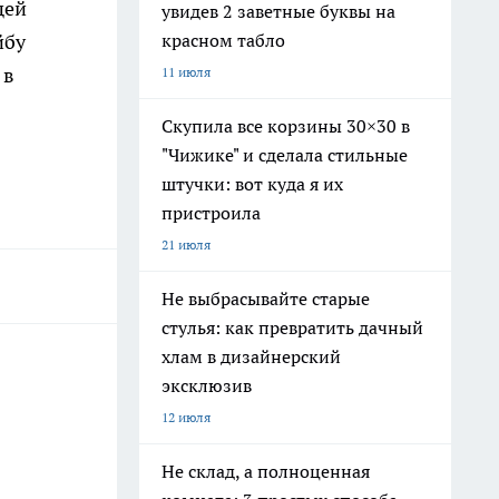
щей
увидев 2 заветные буквы на
красном табло
йбу
 в
11 июля
Скупила все корзины 30×30 в
"Чижике" и сделала стильные
штучки: вот куда я их
пристроила
21 июля
Не выбрасывайте старые
стулья: как превратить дачный
хлам в дизайнерский
эксклюзив
12 июля
Не склад, а полноценная