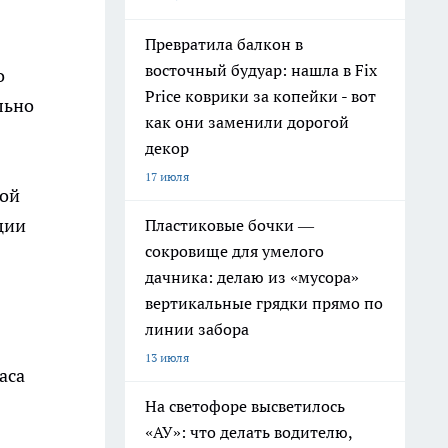
Превратила балкон в
восточный будуар: нашла в Fix
о
Price коврики за копейки - вот
льно
как они заменили дорогой
декор
17 июля
ной
ции
Пластиковые бочки —
сокровище для умелого
дачника: делаю из «мусора»
вертикальные грядки прямо по
линии забора
13 июля
аса
На светофоре высветилось
«АУ»: что делать водителю,