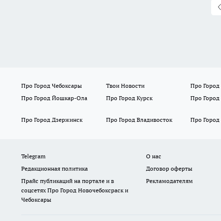
Про Город Чебоксары
Твои Новости
Про Город
Про Город Йошкар-Ола
Про Город Курск
Про Город
Про Город Дзержинск
Про Город Владивосток
Про Город
Telegram
О нас
Редакционная политика
Договор оферты
Прайс публикаций на портале и в
Рекламодателям
соцсетях Про Город Новочебоксраск и
Чебоксары