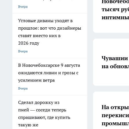
Новочебо
Вчера
тысяч ру
интимны
Угловые диваны уходят в
прошлое: вот что дизайнеры
ставят вместо них в
2026 году
Вчера
Чувашии 
В Новочебоксарске 9 августа
на обнов
ожидаются ливни и грозы с
усилением ветра
Вчера
Сделал дорожку из
На откры
пней — соседи теперь
перекиси
спрашивают, где купить
промышл
такую же