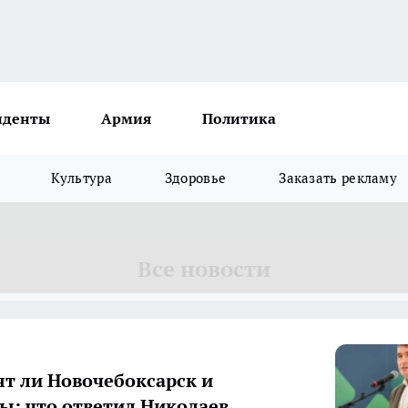
иденты
Армия
Политика
Культура
Здоровье
Заказать рекламу
Все новости
т ли Новочебоксарск и
ы: что ответил Николаев