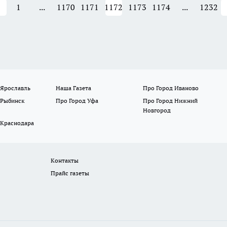
1
...
1170
1171
1172
1173
1174
...
1232
 Ярославль
Наша Газета
Про Город Иваново
 Рыбинск
Про Город Уфа
Про Город Нижний
Новгород
 Краснодара
Контакты
Прайс газеты