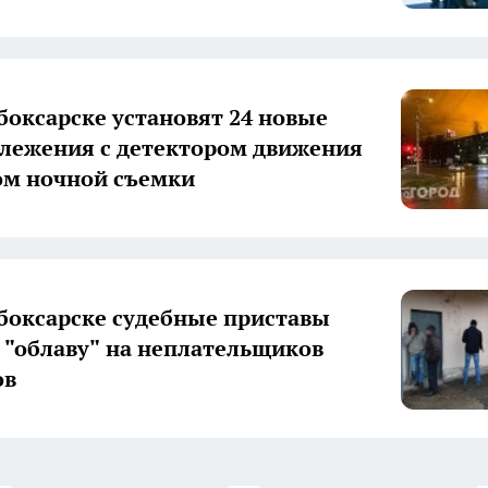
боксарске установят 24 новые
лежения с детектором движения
ом ночной съемки
боксарске судебные приставы
 "облаву" на неплательщиков
ов