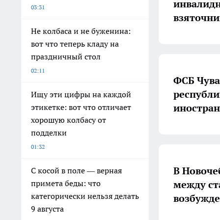
инвалидно
03:31
взяточни
Не колбаса и не буженина:
вот что теперь кладу на
праздничный стол
02:11
ФСБ Чув
республи
Ищу эти цифры на каждой
иностран
этикетке: вот что отличает
хорошую колбасу от
подделки
01:32
В Новоче
С косой в поле — верная
между ст
примета беды: что
категорически нельзя делать
возбужде
9 августа