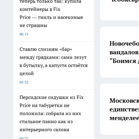
теперь только так: купила
контейнеры в Fix
Price — гниль и насекомые
не страшны
06:15
Новочебо
Ставлю слизням «бар»
вандалов
между грядками: сами лезут
"Боимся 
в бутылку, а капуста остаётся
целой
05:32
Персидские сидушки из Fix
Московск
Price на табуретки не
единстве
положила: собрала из них
менделее
стильное панно как из
интерьерного салона
04:32