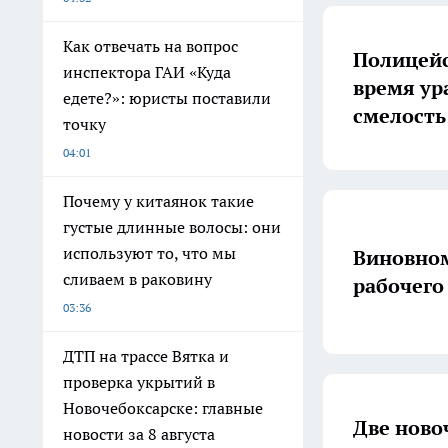
Как отвечать на вопрос
Полицейс
инспектора ГАИ «Куда
время ур
едете?»: юристы поставили
смелость
точку
04:01
Почему у китаянок такие
густые длинные волосы: они
используют то, что мы
Виновном
сливаем в раковину
рабочего
03:36
ДТП на трассе Вятка и
проверка укрытий в
Новочебоксарске: главные
Две ново
новости за 8 августа