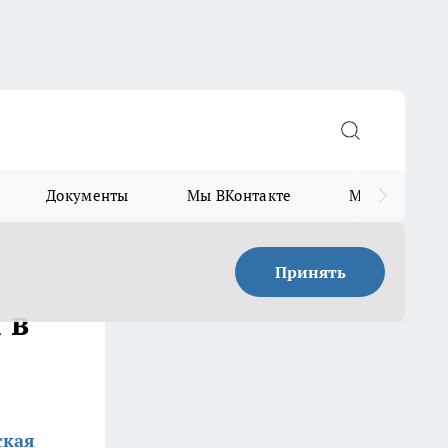
Документы
Мы ВКонтакте
Мы в Telegr
Принять
 в
ская