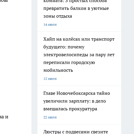
комната: 3 простых способа
превратить балкон в уютные
зоны отдыха
14 июля
Хайп на колёсах или транспорт
будущего: почему
электровелосипеды за пару лет
переписали городскую
мобильность
12 июля
Главе Новочебоксарска тайно
увеличили зарплату: в дело
вмешалась прокуратура
а и
22 июля
Люстры с подвесами свезите