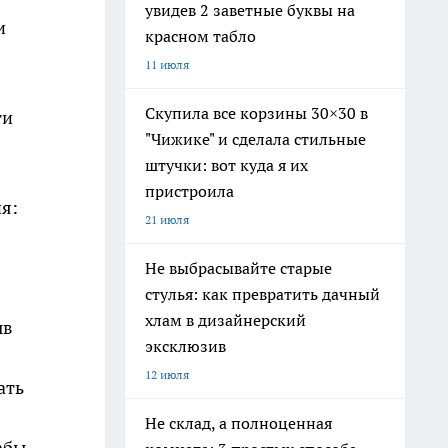
увидев 2 заветные буквы на
и
красном табло
11 июля
Скупила все корзины 30×30 в
ти
"Чижике" и сделала стильные
штучки: вот куда я их
пристроила
я:
21 июля
Не выбрасывайте старые
стулья: как превратить дачный
хлам в дизайнерский
ыв
эксклюзив
12 июля
ать
Не склад, а полноценная
абы