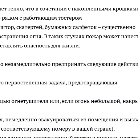
ет тепло, что в сочетании с накопленными крошкам
е рядом с работающим тостером
штор, скатертей, бумажных салфеток – существенно
странения огня. В таких случаях пожар может нанес
ставлять опасность для жизни.
имо незамедлительно предпринять следующие действи
Это первостепенная задача, предотвращающая
щью огнетушителя или, если огонь небольшой, накр
я, немедленно эвакуироваться из помещения и вызв
 соответствующему номеру в вашей стране).
мо заменить поврежденный тостер и оценить масшт