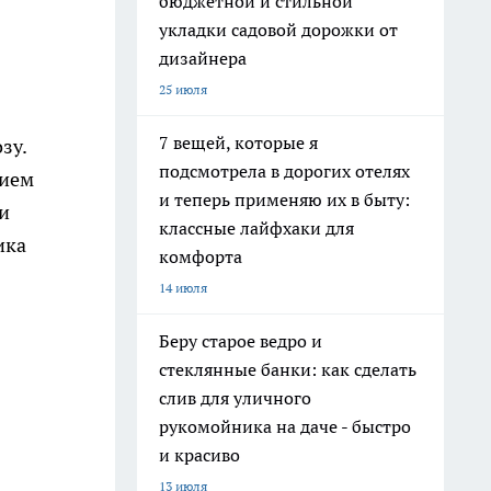
бюджетной и стильной
укладки садовой дорожки от
дизайнера
25 июля
7 вещей, которые я
зу.
подсмотрела в дорогих отелях
нием
и теперь применяю их в быту:
и
классные лайфхаки для
ика
комфорта
14 июля
Беру старое ведро и
стеклянные банки: как сделать
слив для уличного
рукомойника на даче - быстро
и красиво
13 июля