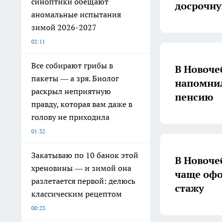
синоптики обещают
досрочн
аномальные испытания
зимой 2026-2027
02:11
Все собирают грибы в
В Новоче
пакеты — а зря. Биолог
напомнил
раскрыл неприятную
пенсию
правду, которая вам даже в
голову не приходила
01:32
Закатываю по 10 банок этой
В Новоче
хреновины — и зимой она
чаще оф
разлетается первой: делюсь
стажу
классическим рецептом
00:23