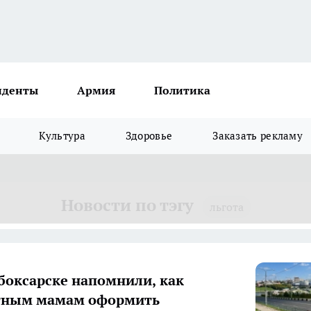
иденты
Армия
Политика
Культура
Здоровье
Заказать рекламу
Новости по тэгу
льгота
боксарске напомнили, как
тным мамам оформить