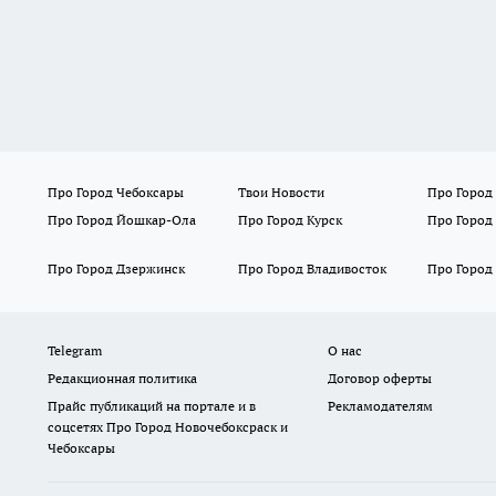
Про Город Чебоксары
Твои Новости
Про Город
Про Город Йошкар-Ола
Про Город Курск
Про Город
Про Город Дзержинск
Про Город Владивосток
Про Город
Telegram
О нас
Редакционная политика
Договор оферты
Прайс публикаций на портале и в
Рекламодателям
соцсетях Про Город Новочебоксраск и
Чебоксары