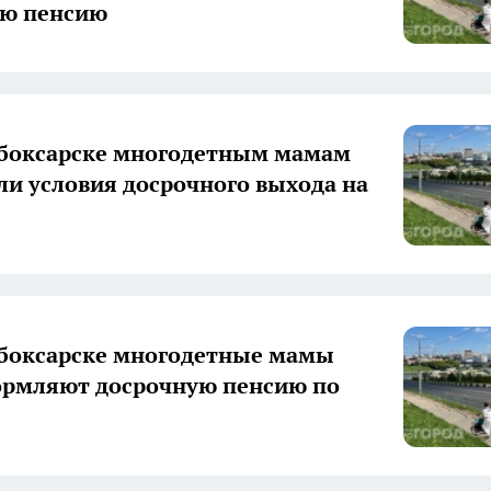
ую пенсию
боксарске многодетным мамам
и условия досрочного выхода на
боксарске многодетные мамы
ормляют досрочную пенсию по