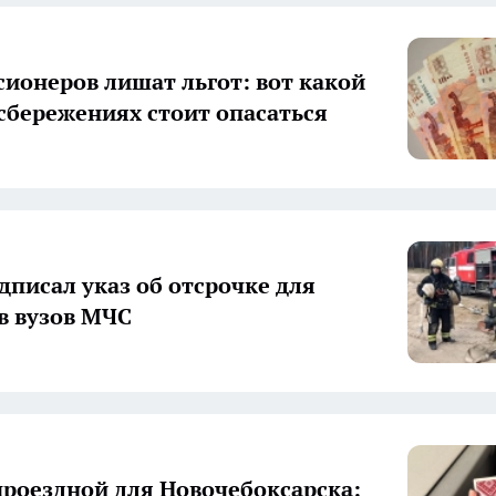
сионеров лишат льгот: вот какой
сбережениях стоит опасаться
дписал указ об отсрочке для
в вузов МЧС
роездной для Новочебоксарска: