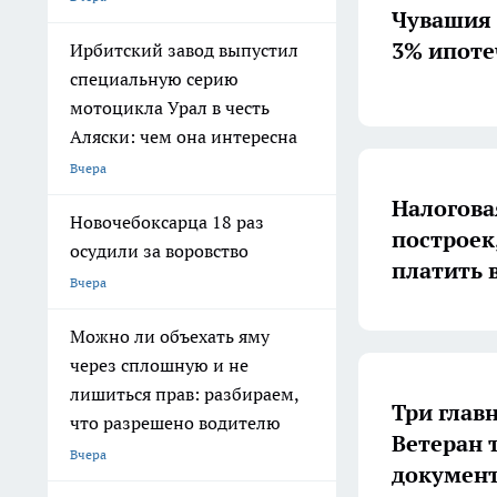
Чувашия 
3% ипоте
Ирбитский завод выпустил
специальную серию
мотоцикла Урал в честь
Аляски: чем она интересна
Вчера
Налогова
Новочебоксарца 18 раз
построек
осудили за воровство
платить в
Вчера
Можно ли объехать яму
через сплошную и не
лишиться прав: разбираем,
Три глав
что разрешено водителю
Ветеран т
Вчера
документ