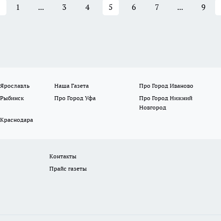
1
...
3
4
5
6
7
...
9
 Ярославль
Наша Газета
Про Город Иваново
 Рыбинск
Про Город Уфа
Про Город Нижний
Новгород
 Краснодара
Контакты
Прайс газеты