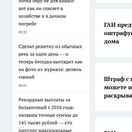
лотка беру не для кошки:
вот как он спасает в
хозяйстве и в дачном
погребе
ГАИ преду
оштрафую
09:32
дома
Сделал решетку из обычных
реек за один день — и
теперь беседка выглядит как
на фото из журнала: делюсь
схемой
Штраф с 
08:01
можете н
раскрыва
Рекордные выплаты за
больничный с 2026 года:
названы точные суммы до
145 тысяч рублей — кто
получит максимальные