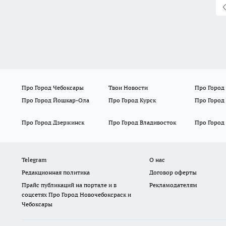
Про Город Чебоксары
Твои Новости
Про Город
Про Город Йошкар-Ола
Про Город Курск
Про Город
Про Город Дзержинск
Про Город Владивосток
Про Город
Telegram
О нас
Редакционная политика
Договор оферты
Прайс публикаций на портале и в
Рекламодателям
соцсетях Про Город Новочебоксраск и
Чебоксары