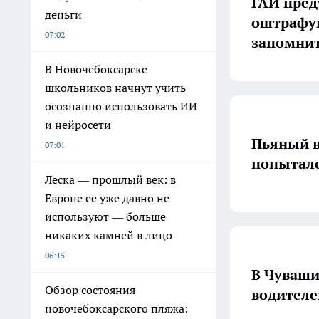
ГАИ преду
деньги
оштрафую
07:02
запомнит
В Новочебоксарске
школьников начнут учить
осознанно использовать ИИ
и нейросети
Пьяный в
07:01
попыталс
Леска — прошлый век: в
Европе ее уже давно не
используют — больше
никаких камней в лицо
06:15
В Чуваши
Обзор состояния
водителе
новочебоксарского пляжа: