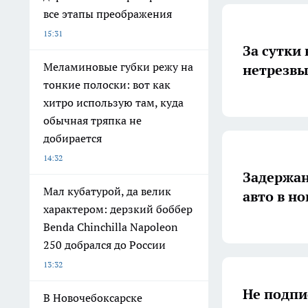
все этапы преображения
15:31
За сутки
Меламиновые губки режу на
нетрезвы
тонкие полоски: вот как
хитро использую там, куда
обычная тряпка не
добирается
14:32
Задержа
Мал кубатурой, да велик
авто в н
характером: дерзкий боббер
Benda Chinchilla Napoleon
250 добрался до России
13:32
Не подпи
В Новочебоксарске