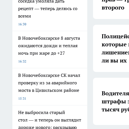
соседка умоляла дать
второго
рецепт — теперь делюсь со
всеми
16:39
Полицейс
В Новочебоксарске 8 августа
которые 
ожидаются дожди и теплая
лишением
ночь при жаре до +27
ли вы их
16:32
В Новочебоксарске СК начал
проверку из за аварийного
моста в Цивильском районе
Водителя
15:31
штрафы з
тысяч ру
Не выбросила старый
стол — и теперь он выглядит
дороже нового: раскрываю