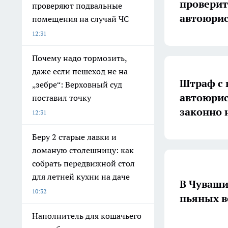
проверит
проверяют подвальные
автоюрис
помещения на случай ЧС
12:31
Почему надо тормозить,
даже если пешеход не на
Штраф с 
„зебре“: Верховный суд
автоюрис
поставил точку
законно 
12:31
Беру 2 старые лавки и
ломаную столешницу: как
собрать передвижной стол
для летней кухни на даче
В Чуваши
10:32
пьяных в
Наполнитель для кошачьего