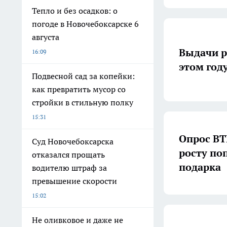
Тепло и без осадков: о
погоде в Новочебоксарске 6
августа
Выдачи р
16:09
этом год
Подвесной сад за копейки:
как превратить мусор со
стройки в стильную полку
15:31
Опрос ВТ
Суд Новочебоксарска
росту по
отказался прощать
подарка
водителю штраф за
превышение скорости
15:02
Не оливковое и даже не