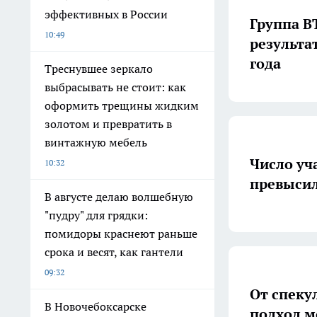
эффективных в России
Группа В
10:49
результа
года
Треснувшее зеркало
выбрасывать не стоит: как
оформить трещины жидким
золотом и превратить в
винтажную мебель
Число уч
10:32
превысил
В августе делаю волшебную
"пудру" для грядки:
помидоры краснеют раньше
срока и весят, как гантели
09:32
От спеку
В Новочебоксарске
подход м