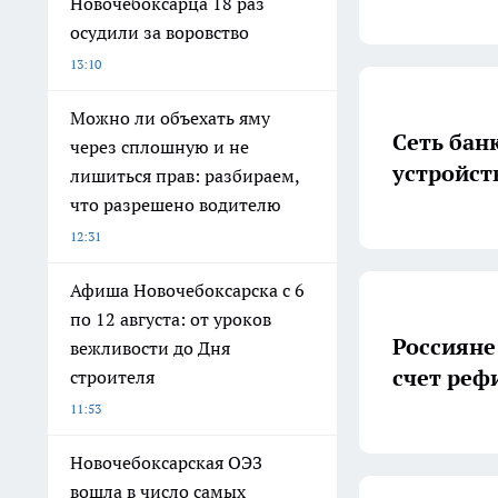
Новочебоксарца 18 раз
осудили за воровство
13:10
Можно ли объехать яму
Сеть бан
через сплошную и не
устройст
лишиться прав: разбираем,
что разрешено водителю
12:31
Афиша Новочебоксарска с 6
по 12 августа: от уроков
Россияне
вежливости до Дня
счет реф
строителя
11:53
Новочебоксарская ОЭЗ
вошла в число самых