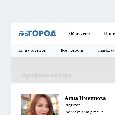
Общество
Инц
Книга отзывов
Все новости
Лайфхак
Профиль автора
Анна Именнова
Редактор
imennova_anna@mail.ru