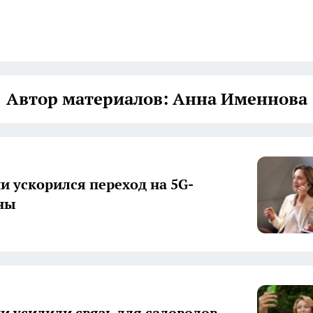
Автор материалов: Анна Именнова
и ускорился переход на 5G-
ны
и усилили связь для садоводов