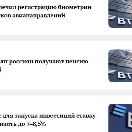
печил регистрацию биометрии
тков авианаправлений
млн россиян получают пенсию
Б
: для запуска инвестиций ставку
изить до 7–8,5%