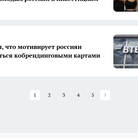
л, что мотивирует россиян
ться кобрендинговыми картами
1
2
3
4
5