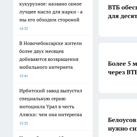
кукурузное: названо самое
ВТБ обес
лучшее масло для жарки - а
для деся
мы его обходим стороной
14:32
В Новочебоксарске жители
более двух месяцев
добиваются возвращения
Более 5 
мобильного интернета
через ВТ
13:41
Ирбитский завод выпустил
специальную серию
мотоцикла Урал в честь
Аляски: чем она интересна
Белоусов
13:32
нужно сн