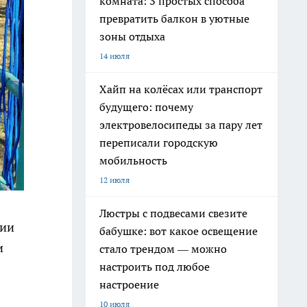
комната: 3 простых способа
превратить балкон в уютные
зоны отдыха
14 июля
Хайп на колёсах или транспорт
будущего: почему
электровелосипеды за пару лет
переписали городскую
мобильность
12 июля
Люстры с подвесами свезите
нии
бабушке: вот какое освещение
и
стало трендом — можно
настроить под любое
настроение
10 июля