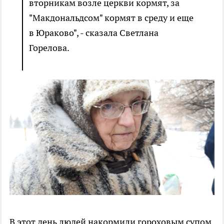
вторникам возле церкви кормят, за
"Макдональдсом" кормят в среду и еще
в Юраково", - сказала Светлана
Горелова.
В этот день людей накормили гороховым супом.