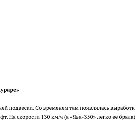
кураре»
ней подвески. Со временем там появлялась выработка
. На скорости 130 км/ч (а «Ява-350» легко её брала)