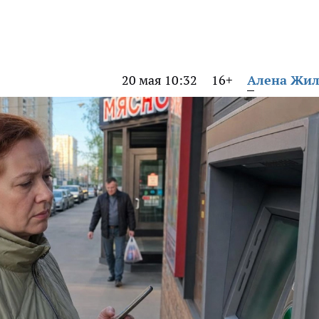
20 мая 10:32
16+
Алена Жи