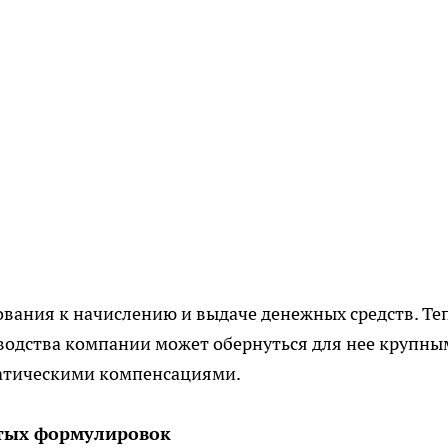
бования к начислению и выдаче денежных средств. Те
оводства компании может обернуться для нее крупн
матическими компенсациями.
тых формулировок