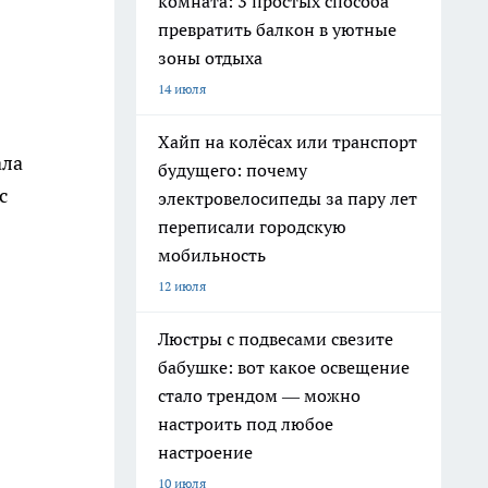
комната: 3 простых способа
превратить балкон в уютные
зоны отдыха
14 июля
Хайп на колёсах или транспорт
ала
будущего: почему
с
электровелосипеды за пару лет
переписали городскую
мобильность
12 июля
Люстры с подвесами свезите
бабушке: вот какое освещение
стало трендом — можно
настроить под любое
настроение
10 июля