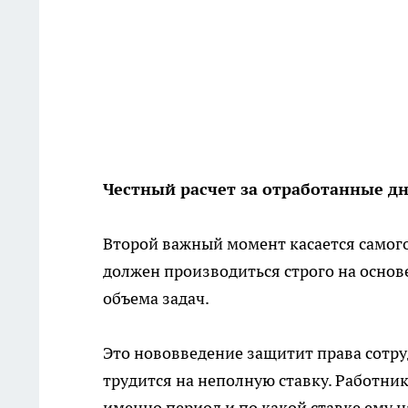
Честный расчет за отработанные д
Второй важный момент касается самого
должен производиться строго на осно
объема задач.
Это нововведение защитит права сотру
трудится на неполную ставку. Работник
именно период и по какой ставке ему н