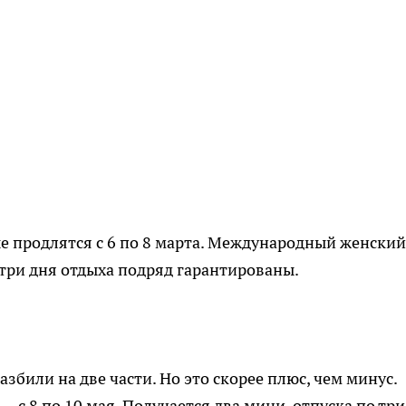
ые продлятся с 6 по 8 марта. Международный женский
 три дня отдыха подряд гарантированы.
збили на две части. Но это скорее плюс, чем минус.
— с 8 по 10 мая. Получается два мини-отпуска по три