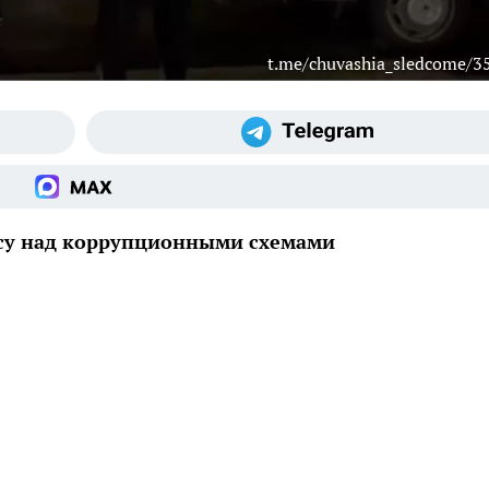
t.me/chuvashia_sledcome/3
есу над коррупционными схемами