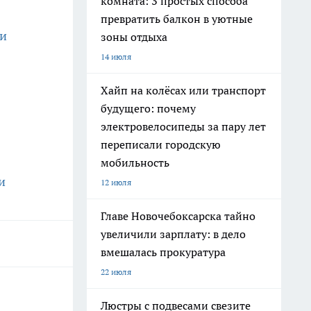
комната: 3 простых способа
превратить балкон в уютные
ли
зоны отдыха
14 июля
Хайп на колёсах или транспорт
будущего: почему
электровелосипеды за пару лет
переписали городскую
мобильность
и
12 июля
Главе Новочебоксарска тайно
увеличили зарплату: в дело
вмешалась прокуратура
22 июля
Люстры с подвесами свезите