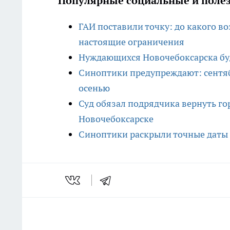
Популярные социальные и полез
ГАИ поставили точку: до какого 
настоящие ограничения
Нуждающихся Новочебоксарска буду
Синоптики предупреждают: сентяб
осенью
Суд обязал подрядчика вернуть г
Новочебоксарске
Синоптики раскрыли точные даты б