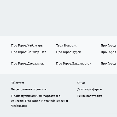
Про Город Чебоксары
Твои Новости
Про Город
Про Город Йошкар-Ола
Про Город Курск
Про Город
Про Город Дзержинск
Про Город Владивосток
Про Город
Telegram
О нас
Редакционная политика
Договор оферты
Прайс публикаций на портале и в
Рекламодателям
соцсетях Про Город Новочебоксраск и
Чебоксары