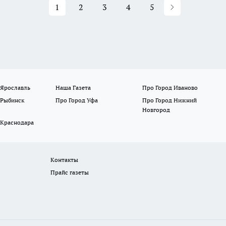
1
2
3
4
5
 Ярославль
Наша Газета
Про Город Иваново
 Рыбинск
Про Город Уфа
Про Город Нижний
Новгород
 Краснодара
Контакты
Прайс газеты