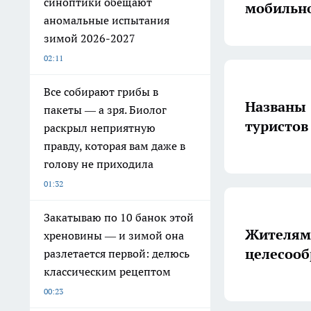
синоптики обещают
мобильно
аномальные испытания
зимой 2026-2027
02:11
Все собирают грибы в
Названы 
пакеты — а зря. Биолог
туристов
раскрыл неприятную
правду, которая вам даже в
голову не приходила
01:32
Закатываю по 10 банок этой
Жителям 
хреновины — и зимой она
целесооб
разлетается первой: делюсь
классическим рецептом
00:23