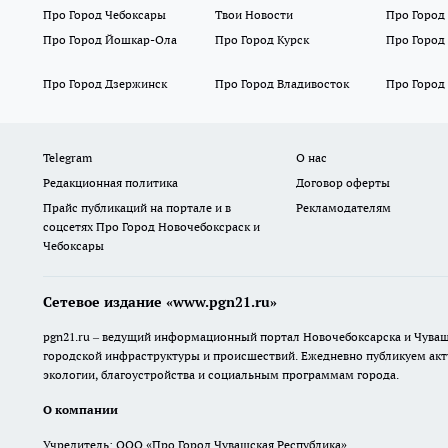
Про Город Чебоксары
Твои Новости
Про Город
Про Город Йошкар-Ола
Про Город Курск
Про Город
Про Город Дзержинск
Про Город Владивосток
Про Город
Telegram
О нас
Редакционная политика
Договор оферты
Прайс публикаций на портале и в
Рекламодателям
соцсетях Про Город Новочебоксраск и
Чебоксары
Сетевое издание «www.pgn21.ru»
pgn21.ru – ведущий информационный портал Новочебоксарска и Чува
городской инфраструктуры и происшествий. Ежедневно публикуем акту
экологии, благоустройства и социальным программам города.
О компании
Учредитель: ООО «Про Город Чувашская Республика»