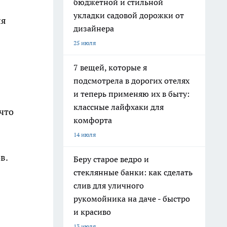
бюджетной и стильной
укладки садовой дорожки от
ля
дизайнера
25 июля
7 вещей, которые я
подсмотрела в дорогих отелях
и теперь применяю их в быту:
классные лайфхаки для
что
комфорта
14 июля
в.
Беру старое ведро и
стеклянные банки: как сделать
слив для уличного
рукомойника на даче - быстро
и красиво
13 июля