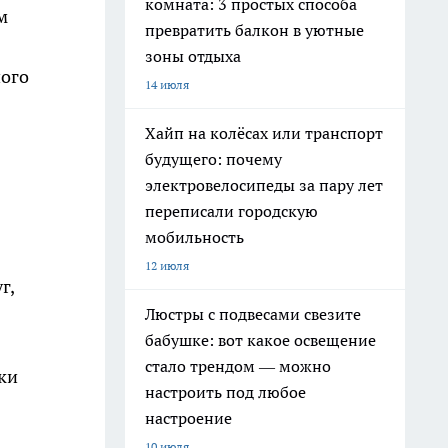
комната: 3 простых способа
м
превратить балкон в уютные
зоны отдыха
ного
14 июля
Хайп на колёсах или транспорт
будущего: почему
электровелосипеды за пару лет
переписали городскую
мобильность
12 июля
г,
Люстры с подвесами свезите
бабушке: вот какое освещение
стало трендом — можно
ки
настроить под любое
настроение
10 июля