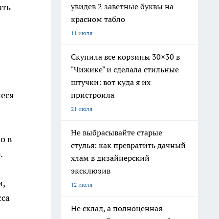
увидев 2 заветные буквы на
ать
красном табло
11 июля
Скупила все корзины 30×30 в
"Чижике" и сделала стильные
штучки: вот куда я их
иеся
пристроила
21 июля
Не выбрасывайте старые
о в
стулья: как превратить дачный
.
хлам в дизайнерский
эксклюзив
и,
12 июля
сса
Не склад, а полноценная