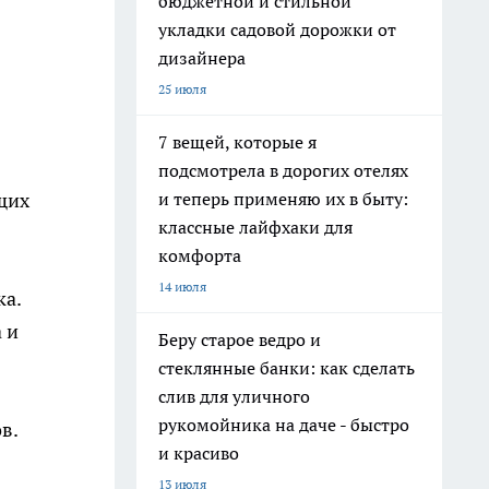
бюджетной и стильной
укладки садовой дорожки от
дизайнера
25 июля
7 вещей, которые я
подсмотрела в дорогих отелях
и теперь применяю их в быту:
щих
классные лайфхаки для
комфорта
14 июля
ка.
 и
Беру старое ведро и
стеклянные банки: как сделать
слив для уличного
рукомойника на даче - быстро
в.
и красиво
13 июля