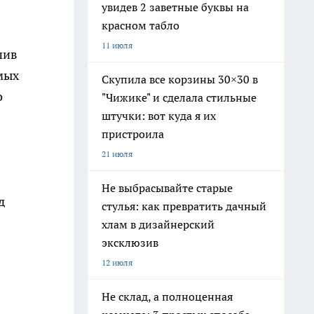
увидев 2 заветные буквы на
красном табло
11 июля
шив
мых
Скупила все корзины 30×30 в
о
"Чижике" и сделала стильные
штучки: вот куда я их
пристроила
21 июля
Не выбрасывайте старые
д
стулья: как превратить дачный
хлам в дизайнерский
эксклюзив
12 июля
Не склад, а полноценная