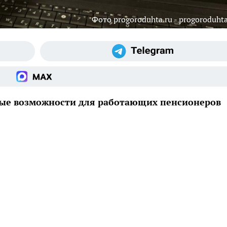
Фото progoroduhta.ru - progoroduhta
вые возможности для работающих пенсионеров