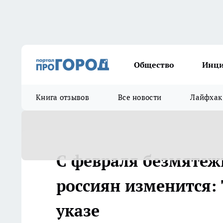
Общество
Инц
Книга отзывов
Все новости
Лайфхак
С февраля безмяте
россиян изменится: 
указе