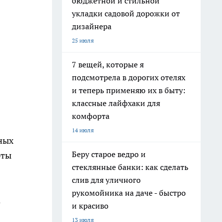
бюджетной и стильной
укладки садовой дорожки от
дизайнера
25 июля
7 вещей, которые я
подсмотрела в дорогих отелях
и теперь применяю их в быту:
классные лайфхаки для
комфорта
14 июля
ных
Беру старое ведро и
рты
стеклянные банки: как сделать
слив для уличного
рукомойника на даче - быстро
а
и красиво
13 июля