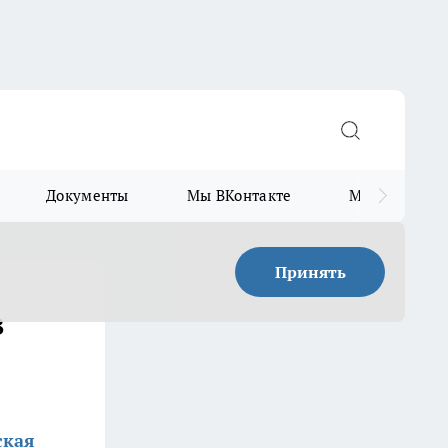
Документы
Мы ВКонтакте
Мы в Telegr
Принять
в
ская