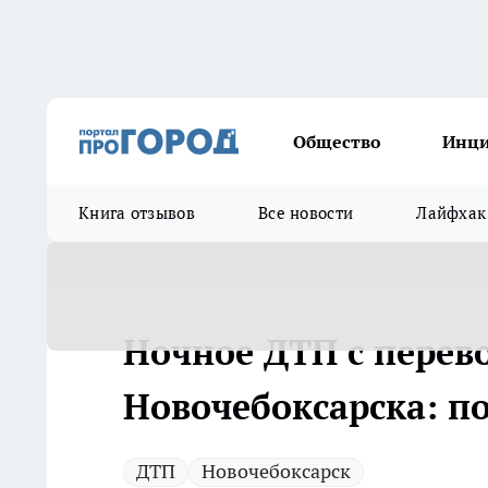
Общество
Инц
Книга отзывов
Все новости
Лайфхак
Ночное ДТП с перев
Новочебоксарска: по
ДТП
Новочебоксарск