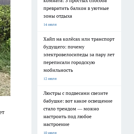
комната: 3 простых способа
превратить балкон в уютные
зоны отдыха
14 июля
Хайп на колёсах или транспорт
будущего: почему
электровелосипеды за пару лет
переписали городскую
мобильность
12 июля
Люстры с подвесами свезите
бабушке: вот какое освещение
стало трендом — можно
ет
настроить под любое
настроение
10 июля