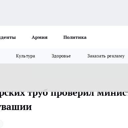
иденты
Армия
Политика
Культура
Здоровье
Заказать рекламу
рских труб проверил минис
увашии