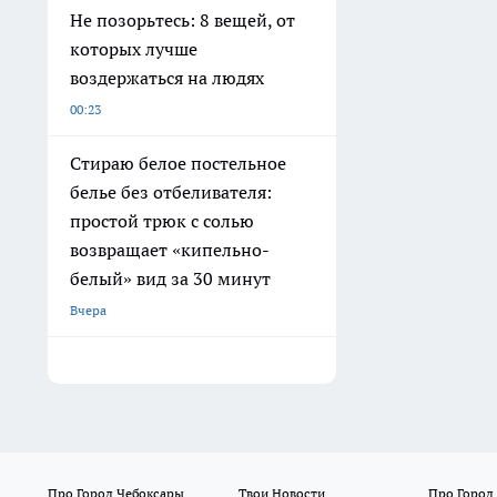
Не позорьтесь: 8 вещей, от
которых лучше
воздержаться на людях
00:23
Стираю белое постельное
белье без отбеливателя:
простой трюк с солью
возвращает «кипельно-
белый» вид за 30 минут
Вчера
Про Город Чебоксары
Твои Новости
Про Город