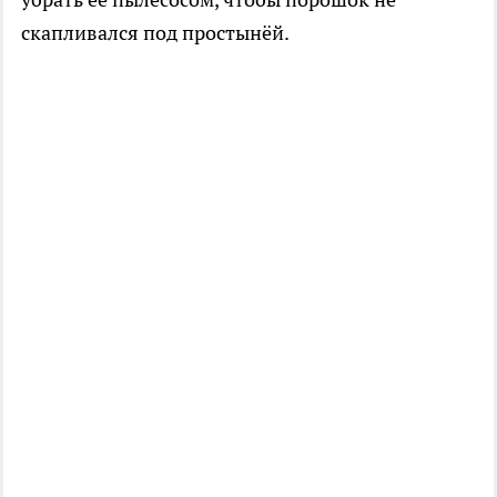
скапливался под простынёй.