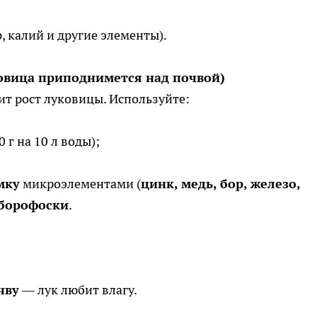
 калий и другие элементы).
ковица приподнимется над почвой)
т рост луковицы. Используйте:
0 г на 10 л воды);
мку
микроэлементами (
цинк, медь, бор, железо,
борофоски
.
чву
— лук любит влагу.