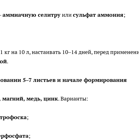
—
аммиачную селитру
или
сульфат аммония
;
1 кг на 10 л, настаивать 10–14 дней, перед применен
той
.
зовании 5–7 листьев и начале формирования
, магний, медь, цинк
. Варианты:
трофоска
;
ерфосфата
;