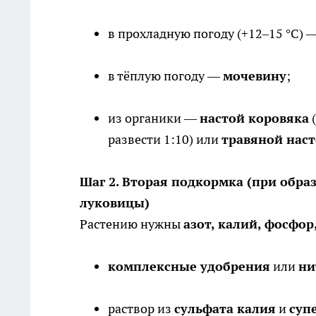
в прохладную погоду (+12–15 °C) 
в тёплую погоду —
мочевину
;
из органики —
настой коровяка
(
развести 1:10) или
травяной нас
Шаг 2. Вторая подкормка (при обра
луковицы)
Растению нужны
азот, калий, фосфор
комплексные удобрения
или
ни
раствор из
сульфата калия
и
суп