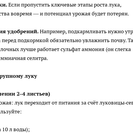
ки.
Если пропустить ключевые этапы роста лука,
ства вовремя — и потенциал урожая будет потерян.
ия удобрений.
Например, подкармливать нужно утр
а перед подкормкой обязательно увлажнить почву. Т
лочных лучше работает сульфат аммония (он слегка
 аммиачная селитра.
крупному луку
лении 2–4 листьев)
ожая: лук переходит от питания за счёт луковицы‑се
ользуйте:
а 10 л воды);