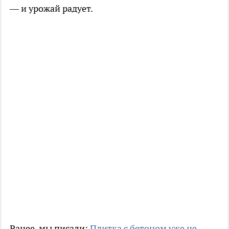
— и урожай радует.
Ранее мы писали:
Плитка с бетоном уже не