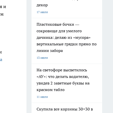
декор
я и
17 июля
им
Пластиковые бочки —
сокровище для умелого
дачника: делаю из «мусора»
вертикальные грядки прямо по
линии забора
и
13 июля
а
На светофоре высветилось
«АУ»: что делать водителю,
увидев 2 заветные буквы на
красном табло
11 июля
Скупила все корзины 30×30 в