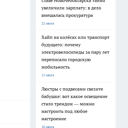
Главе Новочебоксарска тайно
увеличили зарплату: в дело
вмешалась прокуратура
22 июля
Хайп на колёсах или транспорт
будущего: почему
электровелосипеды за пару лет
переписали городскую
мобильность
12 июля
Люстры с подвесами свезите
бабушке: вот какое освещение
стало трендом — можно
настроить под любое
настроение
10 июля