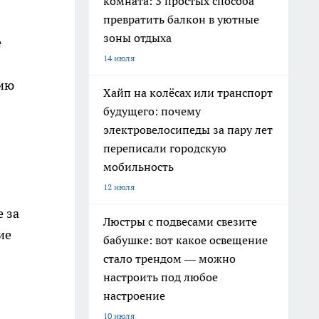
комната: 3 простых способа
превратить балкон в уютные
зоны отдыха
е
14 июля
нию
Хайп на колёсах или транспорт
будущего: почему
электровелосипеды за пару лет
переписали городскую
мобильность
12 июля
 за
Люстры с подвесами свезите
ие
бабушке: вот какое освещение
стало трендом — можно
настроить под любое
настроение
10 июля