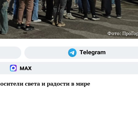
Фото: ПроГо
осители света и радости в мире