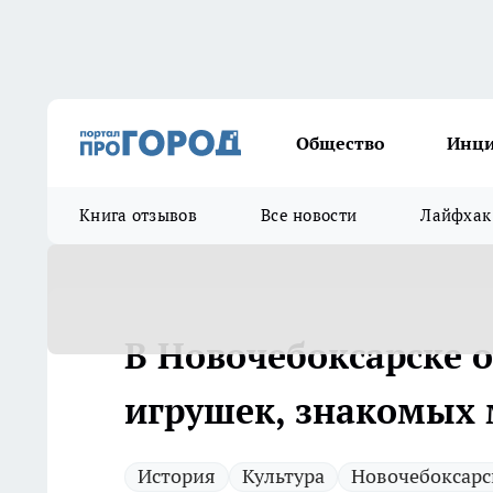
Общество
Инц
Книга отзывов
Все новости
Лайфхак
В Новочебоксарске 
игрушек, знакомых 
История
Культура
Новочебоксарс