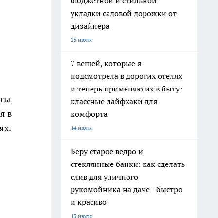
бюджетной и стильной
укладки садовой дорожки от
дизайнера
25 июля
7 вещей, которые я
подсмотрела в дорогих отелях
и теперь применяю их в быту:
аты
классные лайфхаки для
я в
комфорта
ях.
14 июля
Беру старое ведро и
стеклянные банки: как сделать
слив для уличного
рукомойника на даче - быстро
и красиво
13 июля