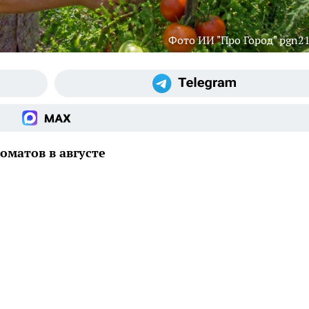
Фото ИИ "Про Город" pgn21
матов в августе