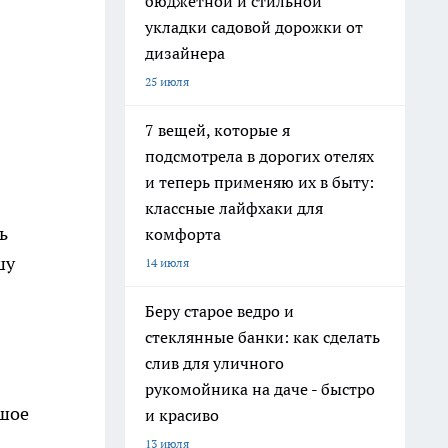
бюджетной и стильной
укладки садовой дорожки от
дизайнера
25 июля
7 вещей, которые я
подсмотрела в дорогих отелях
и теперь применяю их в быту:
классные лайфхаки для
ь
комфорта
шу
14 июля
Беру старое ведро и
стеклянные банки: как сделать
слив для уличного
рукомойника на даче - быстро
ьшое
и красиво
13 июля