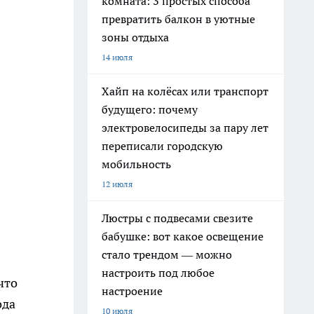
комната: 3 простых способа
превратить балкон в уютные
зоны отдыха
14 июля
Хайп на колёсах или транспорт
будущего: почему
электровелосипеды за пару лет
переписали городскую
мобильность
12 июля
Люстры с подвесами свезите
бабушке: вот какое освещение
стало трендом — можно
настроить под любое
что
настроение
ода
10 июля