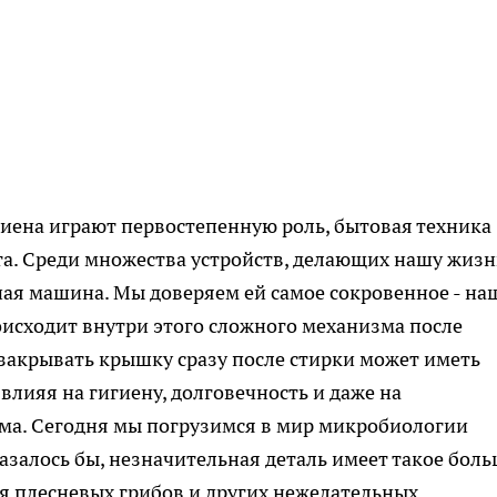
гиена играют первостепенную роль, бытовая техника
та. Среди множества устройств, делающих нашу жизн
ная машина. Мы доверяем ей самое сокровенное - на
роисходит внутри этого сложного механизма после
закрывать крышку сразу после стирки может иметь
лияя на гигиену, долговечность и даже на
ома. Сегодня мы погрузимся в мир микробиологии
казалось бы, незначительная деталь имеет такое бол
я плесневых грибов и других нежелательных