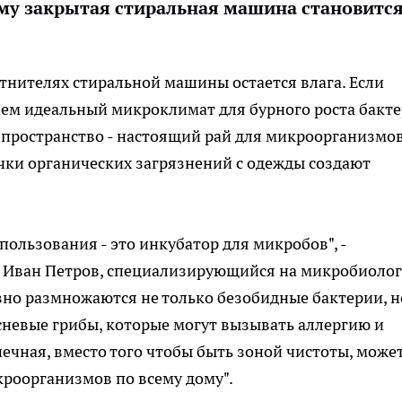
ему закрытая стиральная машина становитс
отнителях стиральной машины остается влага. Если
аем идеальный микроклимат для бурного роста бакт
е пространство - настоящий рай для микроорганизмов
ички органических загрязнений с одежды создают
ользования - это инкубатор для микробов", -
к Иван Петров, специализирующийся на микробиоло
ивно размножаются не только безобидные бактерии, н
сневые грибы, которые могут вызывать аллергию и
ечная, вместо того чтобы быть зоной чистоты, може
роорганизмов по всему дому".