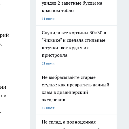
я
увидев 2 заветные буквы на
красном табло
11 июля
Скупила все корзины 30×30 в
ерий
"Чижике" и сделала стильные
.
штучки: вот куда я их
пристроила
21 июля
Не выбрасывайте старые
стулья: как превратить дачный
гии
хлам в дизайнерский
о и
эксклюзив
12 июля
т
Не склад, а полноценная