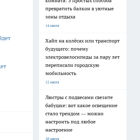
комната: 3 простых способа
превратить балкон в уютные
зоны отдыха
14 июля
йдет
Хайп на колёсах или транспорт
будущего: почему
е
электровелосипеды за пару лет
переписали городскую
дет
мобильность
12 июля
Люстры с подвесами свезите
бабушке: вот какое освещение
стало трендом — можно
настроить под любое
настроение
10 июля