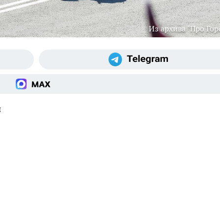
Из архива "Про Гор
и