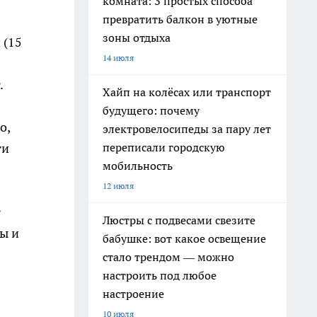
комната: 3 простых способа
превратить балкон в уютные
зоны отдыха
 (15
14 июля
.
Хайп на колёсах или транспорт
будущего: почему
о,
электровелосипеды за пару лет
переписали городскую
ти
мобильность
12 июля
т
Люстры с подвесами свезите
ы и
бабушке: вот какое освещение
стало трендом — можно
настроить под любое
настроение
10 июля