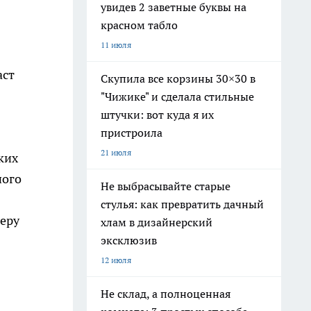
увидев 2 заветные буквы на
красном табло
11 июля
аст
Скупила все корзины 30×30 в
"Чижике" и сделала стильные
штучки: вот куда я их
пристроила
21 июля
ких
ного
Не выбрасывайте старые
стулья: как превратить дачный
феру
хлам в дизайнерский
эксклюзив
12 июля
Не склад, а полноценная