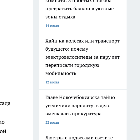
комната: 3 простых способа
превратить балкон в уютные
зоны отдыха
14 июля
Хайп на колёсах или транспорт
будущего: почему
электровелосипеды за пару лет
переписали городскую
мобильность
12 июля
Главе Новочебоксарска тайно
сада
увеличили зарплату: в дело
вмешалась прокуратура
ко
22 июля
вой
Люстры с подвесами свезите