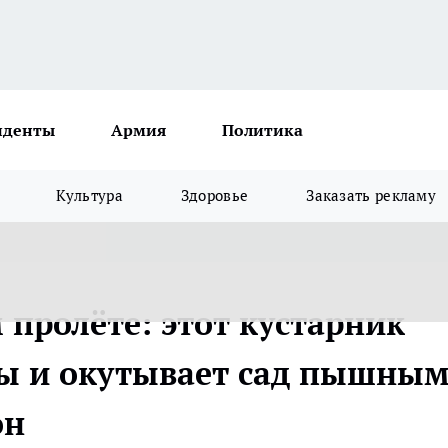
иденты
Армия
Политика
Культура
Здоровье
Заказать рекламу
пролёте: этот кустарник
имы и окутывает сад пышны
он