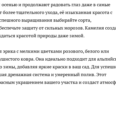
 осенью и продолжают радовать глаз даже в самые
 более тщательного ухода, её изысканная красота с
успешного выращивания выбирайте сорта,
беспечьте защиту от сильных морозов. Камелия созд
аждаться красотой природы даже зимой.
я эрика с мелкими цветками розового, белого или
ушистого ковра. Она идеально подходит для альпийс
до зимы, добавляя яркие краски в ваш сад. Для успеш
я дренажная система и умеренный полив. Этот
расным украшением вашего участка и создаст атмос