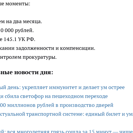
ые моменты:
м на два месяца.
0 000 рублей.
е 145.1 УК РФ.
ыскании задолженности и компенсации.
онтролем прокуратуры.
ные новости дня:
й день: укрепляет иммунитет и делает ум острее
ди сбила светофор на пешеходном переходе
100 миллионов рублей в производство дверей
ектуальной транспортной системе: единый билет и у
ий: вся многолетняя грязь сошла за 15 минут — чище