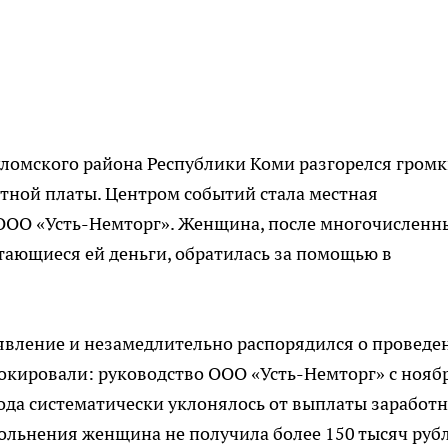
уломского района Республики Коми разгорелся гром
отной платы. Центром событий стала местная
ООО «Усть-Немторг». Женщина, после многочисленн
ающиеся ей деньги, обратилась за помощью в
явление и незамедлительно распорядился о проведе
окировали: руководство ООО «Усть-Немторг» с нояб
года систематически уклонялось от выплаты заработ
вольнения женщина не получила более 150 тысяч рубл