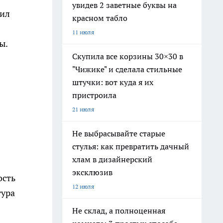
увидев 2 заветные буквы на
дил
красном табло
11 июля
ы.
Скупила все корзины 30×30 в
"Чижике" и сделала стильные
штучки: вот куда я их
пристроила
21 июля
Не выбрасывайте старые
стулья: как превратить дачный
хлам в дизайнерский
эксклюзив
ость
12 июля
тура
Не склад, а полноценная