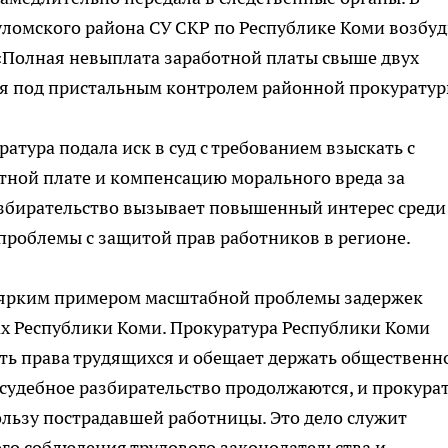
Куломского района СУ СКР по Республике Коми возбу
 («Полная невыплата заработной платы свыше двух
ся под пристальным контролем районной прокуратур
атура подала иск в суд с требованием взыскать с
тной плате и компенсацию морального вреда за
азбирательство вызывает повышенный интерес среди
роблемы с защитой прав работников в регионе.
я ярким примером масштабной проблемы задержек
ах Республики Коми. Прокуратура Республики Коми
ь права трудящихся и обещает держать общественн
 судебное разбирательство продолжаются, и прокура
ользу пострадавшей работницы. Это дело служит
го соблюдения трудового законодательства и