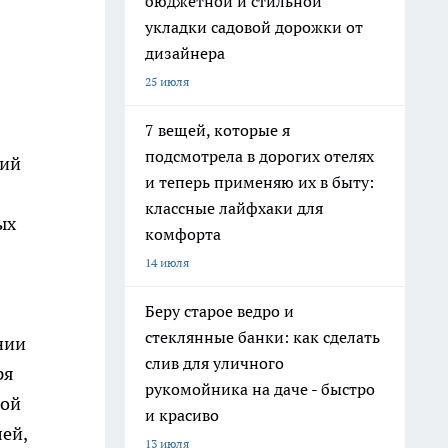
бюджетной и стильной
укладки садовой дорожки от
дизайнера
25 июля
7 вещей, которые я
подсмотрела в дорогих отелях
кий
и теперь применяю их в быту:
классные лайфхаки для
ых
комфорта
14 июля
Беру старое ведро и
стеклянные банки: как сделать
нии
слив для уличного
ря
рукомойника на даче - быстро
ной
и красиво
ей,
13 июля