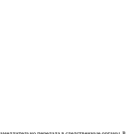
амедлительно передала в следственные органы. В