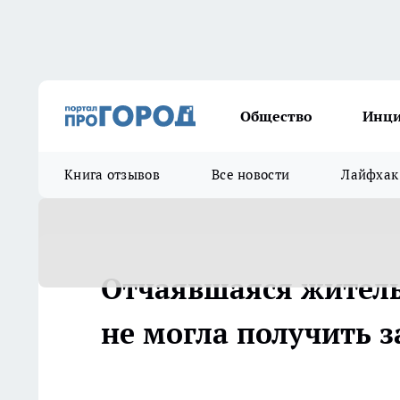
Общество
Инц
Книга отзывов
Все новости
Лайфхак
Отчаявшаяся житель
не могла получить з