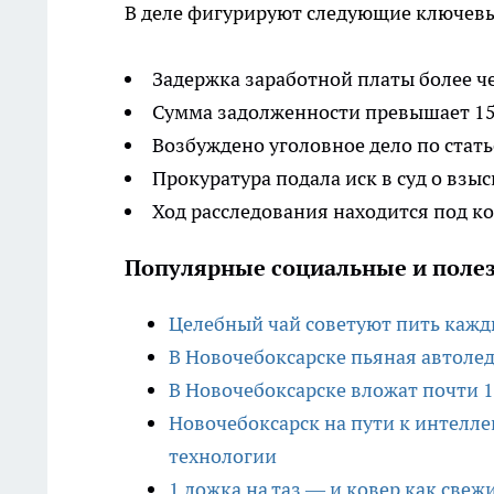
В деле фигурируют следующие ключев
Задержка заработной платы более че
Сумма задолженности превышает 15
Возбуждено уголовное дело по стать
Прокуратура подала иск в суд о вз
Ход расследования находится под к
Популярные социальные и полез
Целебный чай советуют пить кажды
В Новочебоксарске пьяная автоле
В Новочебоксарске вложат почти 
Новочебоксарск на пути к интелл
технологии
1 ложка на таз — и ковер как свеж